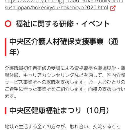
https://www.city.chuo.lg.jp/a0019/kenkouiryou/fu
kushiippan/hokeniryou/hokeniryo2020.html
（
福祉に関する研修・イベント
中央区介護人材確保支援事業（通
年）
介護職員初任者研修の受講による資格取得や職場見学・職
場体験、キャリアカウンセリングなどを通して、区内介護
サービス事業所への就職を支援します。お一人おひとりの
ご希望に合った事業所をご紹介します。面接の支援も行い
ます。
中央区健康福祉まつり（10月）
地域で生活する全ての方々が、触れ合い、交流すること