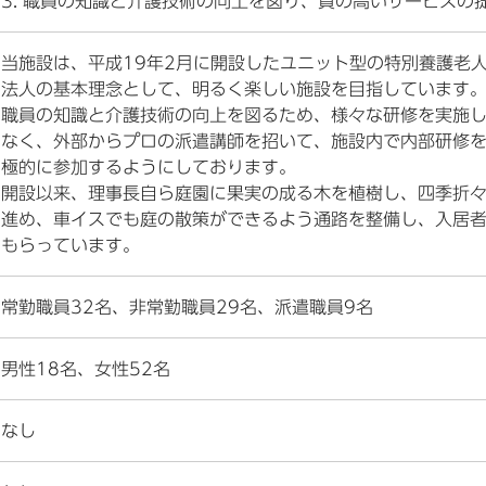
3. 職員の知識と介護技術の向上を図り、質の高いサービスの
当施設は、平成19年2月に開設したユニット型の特別養護老
法人の基本理念として、明るく楽しい施設を目指しています
職員の知識と介護技術の向上を図るため、様々な研修を実施
なく、外部からプロの派遣講師を招いて、施設内で内部研修
極的に参加するようにしております。
開設以来、理事長自ら庭園に果実の成る木を植樹し、四季折
進め、車イスでも庭の散策ができるよう通路を整備し、入居
もらっています。
常勤職員32名、非常勤職員29名、派遣職員9名
男性18名、女性52名
なし