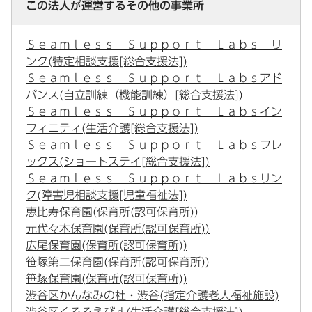
この法人が運営するその他の事業所
Ｓｅａｍｌｅｓｓ Ｓｕｐｐｏｒｔ Ｌａｂｓ リ
ンク(特定相談支援[総合支援法])
Ｓｅａｍｌｅｓｓ Ｓｕｐｐｏｒｔ Ｌａｂｓアド
バンス(自立訓練（機能訓練）[総合支援法])
Ｓｅａｍｌｅｓｓ Ｓｕｐｐｏｒｔ Ｌａｂｓイン
フィニティ(生活介護[総合支援法])
Ｓｅａｍｌｅｓｓ Ｓｕｐｐｏｒｔ Ｌａｂｓフレ
ックス(ショートステイ[総合支援法])
Ｓｅａｍｌｅｓｓ Ｓｕｐｐｏｒｔ Ｌａｂｓリン
ク(障害児相談支援[児童福祉法])
恵比寿保育園(保育所(認可保育所))
元代々木保育園(保育所(認可保育所))
広尾保育園(保育所(認可保育所))
笹塚第二保育園(保育所(認可保育所))
笹塚保育園(保育所(認可保育所))
渋谷区かんなみの杜・渋谷(指定介護老人福祉施設)