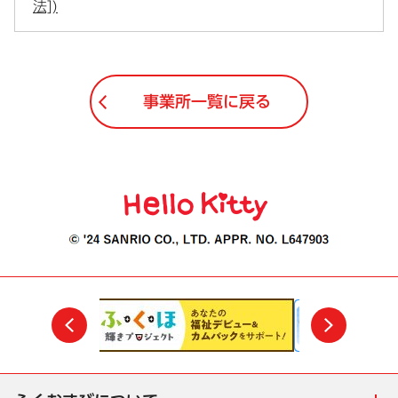
法])
事業所一覧に戻る
前
次