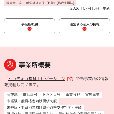
障害者・児
就労継続支援（Ｂ型）[総合支援法]
2026年07月15日 更新
事業所概要
運営する法人の情報
事業所概要
「
とうきょう福祉ナビゲーション
」でも事業所の情報
（外部リンク）
を掲載しています。
所在地
電話番号
ＦＡＸ番号
事業分野
実施事業
未経験・無資格者向け研修制度
未経験・無資格者向け資格取得支援制度・実績
職場体験・職場見学の受入れ
養成校からの実習の受入れ