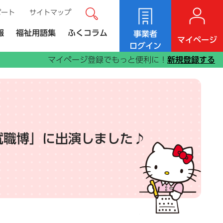
ポート
サイトマップ
サイト内検索
ンク）
報
福祉用語集
ふくコラム
事業者
マイページ
ログイン
マイページ登録でもっと便利に！
新規登録する
就職博」に出演しました♪