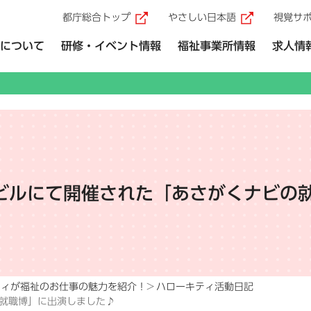
都庁総合トップ
やさしい日本語
視覚サ
（外部リンク）
（外部リ
について
研修・イベント情報
福祉事業所情報
求人情
NSビルにて開催された「あさがくナビの
ティが福祉のお仕事の魅力を紹介！
ハローキティ活動日記
の就職博」に出演しました♪