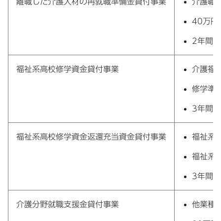
離職した介護人材の再就職準備金貸付事業
介護職
40万円
2年間
福祉系高校修学資金貸付事業
介護福
修学準
3年間
福祉系高校修学資金返還充当資金貸付事業
福祉系
福祉系
3年間
介護分野就職支援金貸付事業
他業種