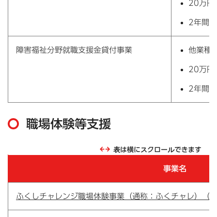
20万円
2年間
障害福祉分野就職支援金貸付事業
他業種
20万円
2年間
職場体験等支援
表は横にスクロールできます
事業名
ふくしチャレンジ職場体験事業（通称：ふくチャレ）（