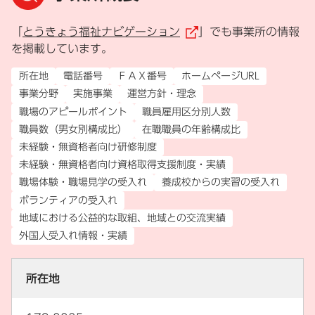
「
とうきょう福祉ナビゲーション
」でも事業所の情報
（外部リンク）
を掲載しています。
所在地
電話番号
ＦＡＸ番号
ホームページURL
事業分野
実施事業
運営方針・理念
職場のアピールポイント
職員雇用区分別人数
職員数（男女別構成比）
在職職員の年齢構成比
未経験・無資格者向け研修制度
未経験・無資格者向け資格取得支援制度・実績
職場体験・職場見学の受入れ
養成校からの実習の受入れ
ボランティアの受入れ
地域における公益的な取組、地域との交流実績
外国人受入れ情報・実績
所在地