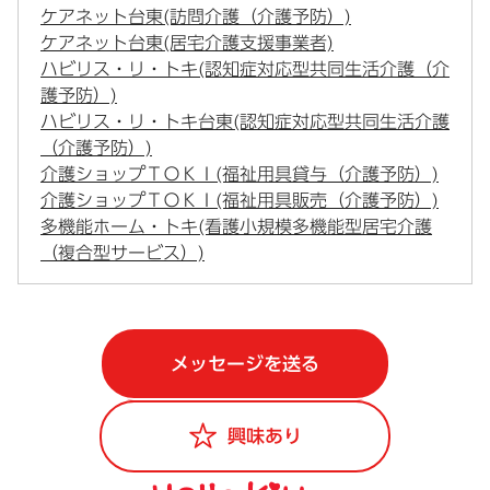
ケアネット台東(訪問介護（介護予防）)
ケアネット台東(居宅介護支援事業者)
ハビリス・リ・トキ(認知症対応型共同生活介護（介
護予防）)
ハビリス・リ・トキ台東(認知症対応型共同生活介護
（介護予防）)
介護ショップＴＯＫＩ(福祉用具貸与（介護予防）)
介護ショップＴＯＫＩ(福祉用具販売（介護予防）)
多機能ホーム・トキ(看護小規模多機能型居宅介護
（複合型サービス）)
メッセージを送る
事業所一覧に戻る
興味あり