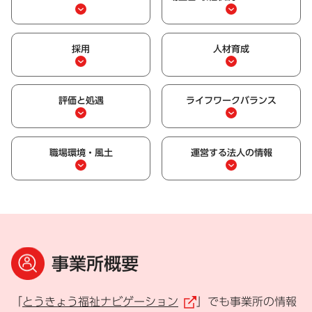
採用
人材育成
評価と処遇
ライフワークバランス
職場環境・風土
運営する法人の情報
事業所概要
「
とうきょう福祉ナビゲーション
」でも事業所の情報
（外部リンク）