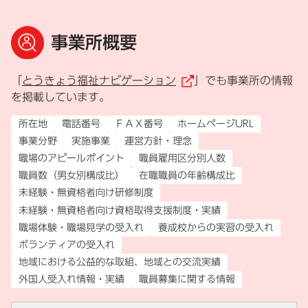
事業所概要
「
とうきょう福祉ナビゲーション
」でも事業所の情報
（外部リンク）
を掲載しています。
所在地
電話番号
ＦＡＸ番号
ホームページURL
事業分野
実施事業
運営方針・理念
職場のアピールポイント
職員雇用区分別人数
職員数（男女別構成比）
在職職員の年齢構成比
未経験・無資格者向け研修制度
未経験・無資格者向け資格取得支援制度・実績
職場体験・職場見学の受入れ
養成校からの実習の受入れ
ボランティアの受入れ
地域における公益的な取組、地域との交流実績
外国人受入れ情報・実績
職員募集に関する情報