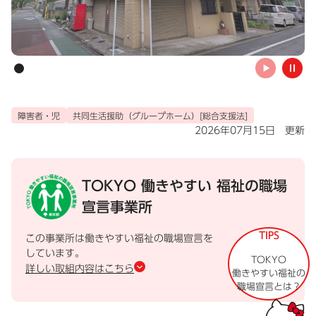
自動
障害者・児
共同生活援助（グループホーム）[総合支援法]
2026年07月15日 更新
TOKYO 働きやすい
福祉の職場
宣言事業所
TIPS
この事業所は働きやすい福祉の職場宣言を
しています。
TOKYO
詳しい取組内容はこちら
働きやすい福祉の
職場宣言とは？