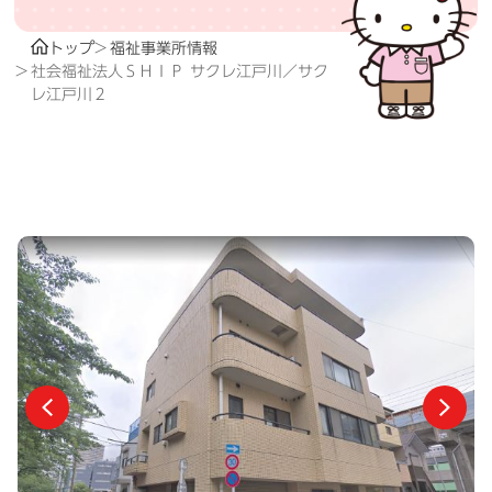
トップ
福祉事業所情報
社会福祉法人ＳＨＩＰ サクレ江戸川／サク
レ江戸川２
前