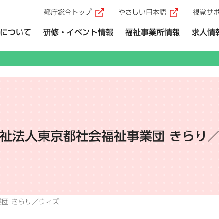
都庁総合トップ
やさしい日本語
視覚サ
（外部リンク）
（外部リ
について
研修・イベント情報
福祉事業所情報
求人情
祉法人東京都社会福祉事業団 きらり
団 きらり／ウィズ