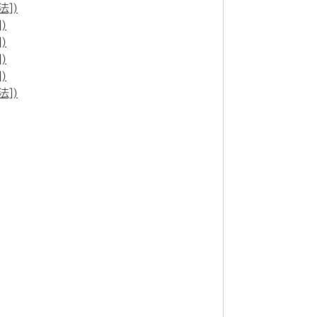
])
)
)
)
)
])