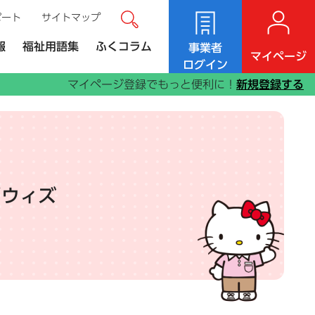
ポート
サイトマップ
サイト内検索
ンク）
報
福祉用語集
ふくコラム
事業者
マイページ
ログイン
マイページ登録でもっと便利に！
新規登録する
／ウィズ