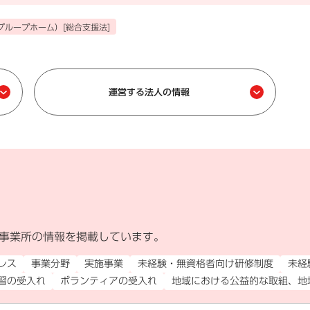
グループホーム）[総合支援法]
運営する法人の情報
事業所の情報を掲載しています。
外部リンク）
レス
事業分野
実施事業
未経験・無資格者向け研修制度
未経
習の受入れ
ボランティアの受入れ
地域における公益的な取組、地