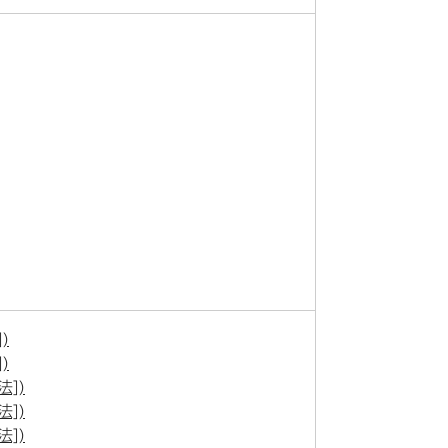
)
)
])
])
])