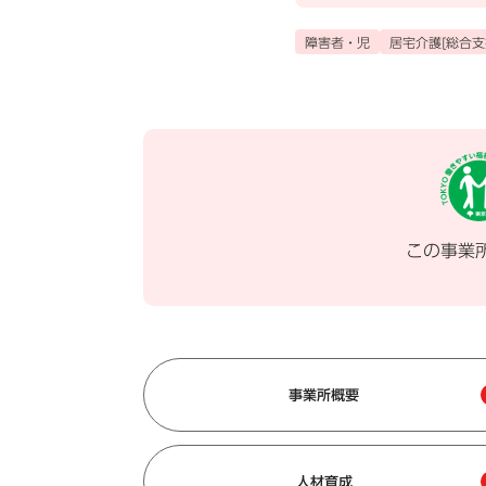
障害者・児
居宅介護[総合支
この事業
事業所概要
人材育成