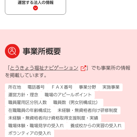
運営する法人の情報
事業所概要
「
とうきょう福祉ナビゲーション
」でも事業所の情報
（外部リンク）
を掲載しています。
所在地
電話番号
ＦＡＸ番号
事業分野
実施事業
運営方針・理念
職場のアピールポイント
職員雇用区分別人数
職員数（男女別構成比）
在職職員の年齢構成比
未経験・無資格者向け研修制度
未経験・無資格者向け資格取得支援制度・実績
職場体験・職場見学の受入れ
養成校からの実習の受入れ
ボランティアの受入れ