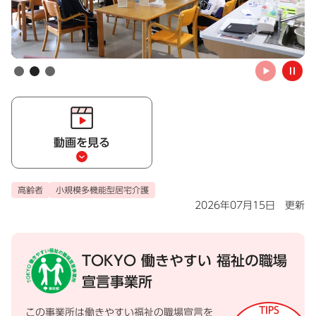
自動
動画を見る
高齢者
小規模多機能型居宅介護
2026年07月15日 更新
TOKYO 働きやすい
福祉の職場
宣言事業所
TIPS
この事業所は働きやすい福祉の職場宣言を