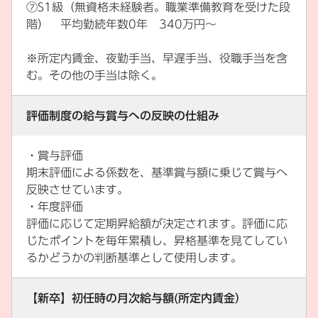
⑦S1級（無資格未経験者。職業準備教育を受けた段
階） 平均勤続年数0年 340万円～
※所定内賃金、夜勤手当、早遅手当、役職手当を含
む。その他の手当は除く。
評価制度の給与賞与への反映の仕組み
・賞与評価
期末評価による係数を、基準賞与額に乗じて賞与へ
反映させています。
・年度評価
評価に応じて定期昇給額が決定されます。評価に応
じたポイントを毎年累積し、昇格基準を見てしてい
るかどうかの判断基準として使用します。
【新卒】初任時の月次給与額(所定内賃金）