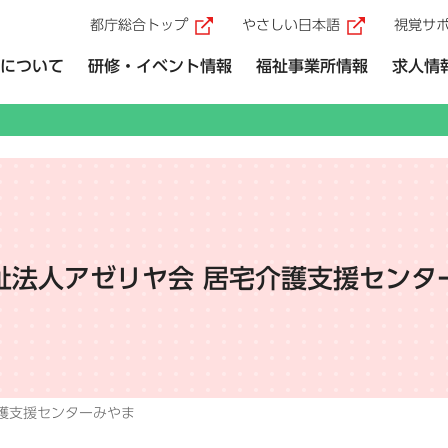
都庁総合トップ
やさしい日本語
視覚サ
（外部リンク）
（外部リ
について
研修・イベント情報
福祉事業所情報
求人情
祉法人アゼリヤ会 居宅介護支援センタ
護支援センターみやま