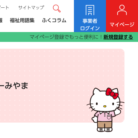
ポート
サイトマップ
サイト内検索
ンク）
報
福祉用語集
ふくコラム
事業者
マイページ
ログイン
マイページ登録でもっと便利に！
新規登録する
ーみやま