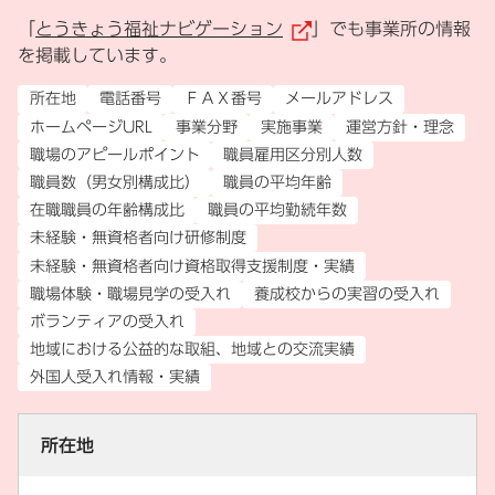
「
とうきょう福祉ナビゲーション
」でも事業所の情報
（外部リンク）
を掲載しています。
所在地
電話番号
ＦＡＸ番号
メールアドレス
ホームページURL
事業分野
実施事業
運営方針・理念
職場のアピールポイント
職員雇用区分別人数
職員数（男女別構成比）
職員の平均年齢
在職職員の年齢構成比
職員の平均勤続年数
未経験・無資格者向け研修制度
未経験・無資格者向け資格取得支援制度・実績
職場体験・職場見学の受入れ
養成校からの実習の受入れ
ボランティアの受入れ
地域における公益的な取組、地域との交流実績
外国人受入れ情報・実績
所在地