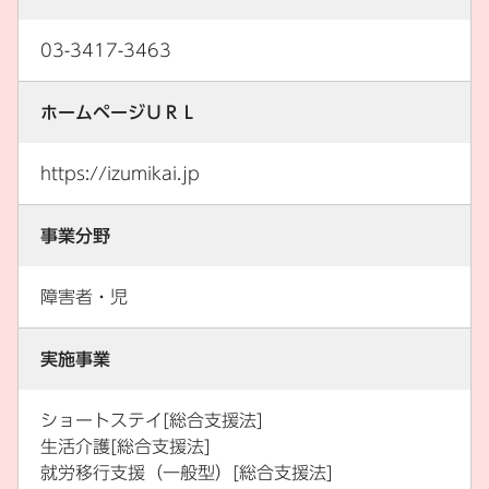
03-3417-3463
ホームページＵＲＬ
https://izumikai.jp
事業分野
障害者・児
実施事業
ショートステイ[総合支援法]
生活介護[総合支援法]
就労移行支援（一般型）[総合支援法]