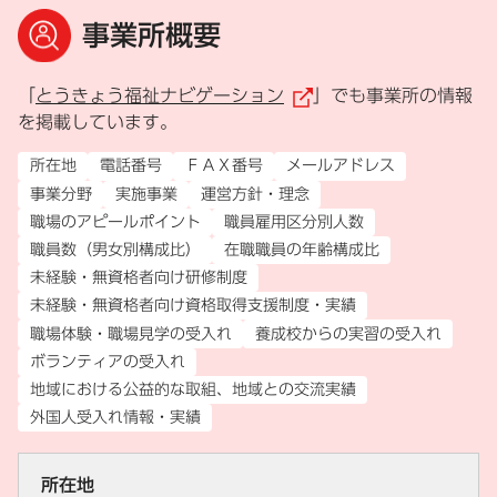
事業所概要
「
とうきょう福祉ナビゲーション
」でも事業所の情報
（外部リンク）
を掲載しています。
所在地
電話番号
ＦＡＸ番号
メールアドレス
事業分野
実施事業
運営方針・理念
職場のアピールポイント
職員雇用区分別人数
職員数（男女別構成比）
在職職員の年齢構成比
未経験・無資格者向け研修制度
未経験・無資格者向け資格取得支援制度・実績
職場体験・職場見学の受入れ
養成校からの実習の受入れ
ボランティアの受入れ
地域における公益的な取組、地域との交流実績
外国人受入れ情報・実績
所在地