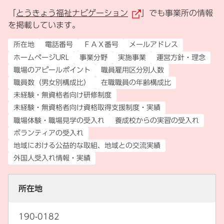
「
とうきょう福祉ナビゲーション
」でも事業所の情報
（外部リンク）
を掲載しています。
所在地
電話番号
ＦＡＸ番号
メールアドレス
ホームページURL
事業分野
実施事業
運営方針・理念
職場のアピールポイント
職員雇用区分別人数
職員数（男女別構成比）
在職職員の年齢構成比
未経験・無資格者向け研修制度
未経験・無資格者向け資格取得支援制度・実績
職場体験・職場見学の受入れ
養成校からの実習の受入れ
ボランティアの受入れ
地域における公益的な取組、地域との交流実績
外国人受入れ情報・実績
所在地
190-0182