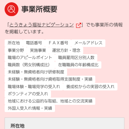
事業所概要
「
とうきょう福祉ナビゲーション
」でも事業所の情報
（外部リンク）
を掲載しています。
所在地
電話番号
ＦＡＸ番号
メールアドレス
事業分野
実施事業
運営方針・理念
職場のアピールポイント
職員雇用区分別人数
職員数（男女別構成比）
在職職員の年齢構成比
未経験・無資格者向け研修制度
未経験・無資格者向け資格取得支援制度・実績
職場体験・職場見学の受入れ
養成校からの実習の受入れ
ボランティアの受入れ
地域における公益的な取組、地域との交流実績
外国人受入れ情報・実績
所在地