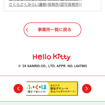
さくらさくみらい蓮根(保育所(認可保育所))
事業所一覧に戻る
前
次