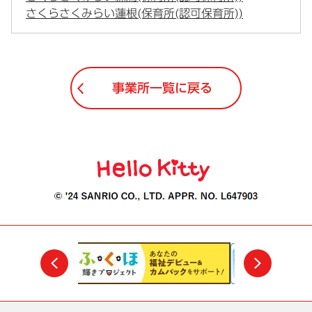
さくらさくみらい蓮根(保育所(認可保育所))
事業所一覧に戻る
前
次