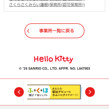
さくらさくみらい蓮根(保育所(認可保育所))
事業所一覧に戻る
前
次