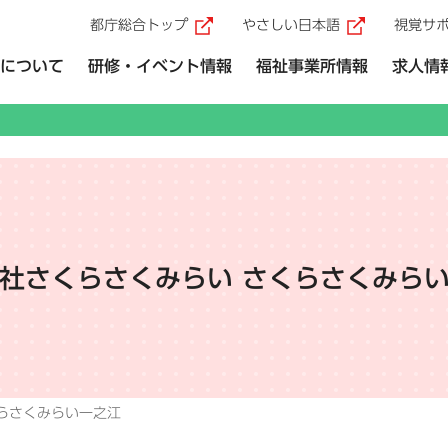
都庁総合トップ
やさしい日本語
視覚サ
（外部リンク）
（外部リ
について
研修・イベント情報
福祉事業所情報
求人情
社さくらさくみらい さくらさくみら
らさくみらい一之江