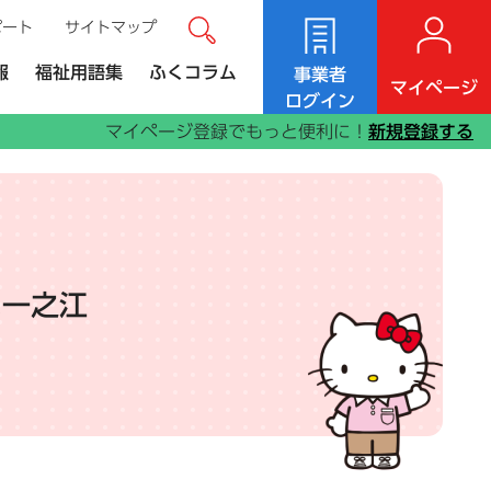
ポート
サイトマップ
サイト内検索
ンク）
報
福祉用語集
ふくコラム
事業者
マイページ
ログイン
マイページ登録でもっと便利に！
新規登録する
い一之江