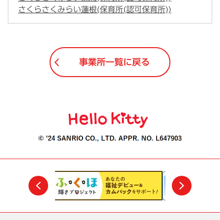
さくらさくみらい蓮根(保育所(認可保育所))
事業所一覧に戻る
前
次