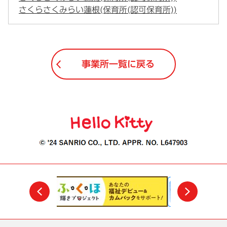
さくらさくみらい蓮根(保育所(認可保育所))
事業所一覧に戻る
前
次