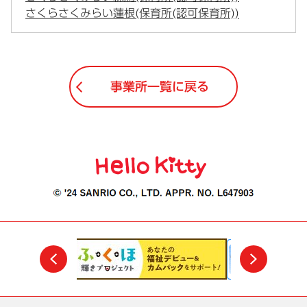
さくらさくみらい蓮根(保育所(認可保育所))
事業所一覧に戻る
前
次